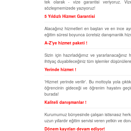
tek olarak - vize garantisi veriyoruz. Vi
sözleşmemizede yazıyoruz!
5 Yıldızlı Hizmet Garantisi
Alacağınız hizmetleri en baştan ve en ince ayr
eğitim süresi boyunca ücretsiz danışmanlık hiz
A-Z'ye hizmet paketi !
Sizin için hazırladığımız ve yararlanacağını
ihtiyaç duyabileceğiniz tüm işlemler düşünüler
Yerinde hizmet !
'Hizmet yerinde verilir'. Bu mottoyla yola çı
öğrencinin gideceği ve öğrenim hayatını geç
burada!
Kaliteli danışmanlar !
Kurumumuz bünyesinde çalışan istisnasız herke
uzun yıllardır eğitim servisi veren yetkin ve do
Dönem kayıtları devam ediyor!