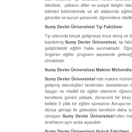
fakültesi, yabancı diller ve sosyal iletişim fakül
bilimleri bölümlerinde ve alt dallarında eği
görevlisi ve kurum personeli, öğrencilere nite
Sumy Devlet Üniversitesi Tıp Fakültesi
Tıp alanında birçok gelişmeye imza atmış ve baş
kaydetmiş
Sumy Devlet Üniversitesi,
tıp fakü
geliştirilebilir eğitim hakkı sunmaktadır. Ö
öngören eğitim programı sayesinde gelece
olmaktadır.
Sumy Devlet Üniversitesi Makine Mühendis
Sumy Devlet Üniversitesi’
nde makine mühendi
gelişmiş teknolojileri tarafından desteklene
Saygın ve nitelikli bir eğitim siteminin öğre
kendisine güveni yüksek, donanımlı bir birey 
birlikte 5 yıllık bir eğitim süresince Avrupa’
dünya görüşü ile gelecekte kendisini daha i
olmayan
Sumy Devlet Üniversitesi’
nden mez
anahtarını aynı anda açacaktır.
Sumy Devlet Üniversitesi Hukuk Fakültesi