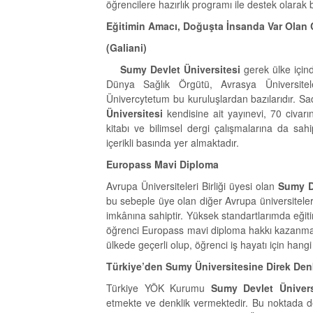
öğrencilere hazırlık programı ile destek olarak
Eğitimin Amacı, Doğuşta İnsanda Var Olan C
(Galiani)
Sumy Devlet Üniversitesi
gerek ülke içinde
Dünya Sağlık Örgütü, Avrasya Üniversiteler
Ünivercytetum bu kuruluşlardan bazılarıdır. S
Üniversitesi
kendisine ait yayınevi, 70 civar
kitabı ve bilimsel dergi çalışmalarına da sah
içerikli basında yer almaktadır.
Europass Mavi Diploma
Avrupa Üniversiteleri Birliği üyesi olan
Sumy D
bu sebeple üye olan diğer Avrupa üniversiteler
imkânına sahiptir. Yüksek standartlarımda eği
öğrenci Europass mavi diploma hakkı kazanmakt
ülkede geçerli olup, öğrenci iş hayatı için hangi
Türkiye’den Sumy Üniversitesine Direk Denk
Türkiye YÖK Kurumu
Sumy Devlet Ünivers
etmekte ve denklik vermektedir. Bu noktada de