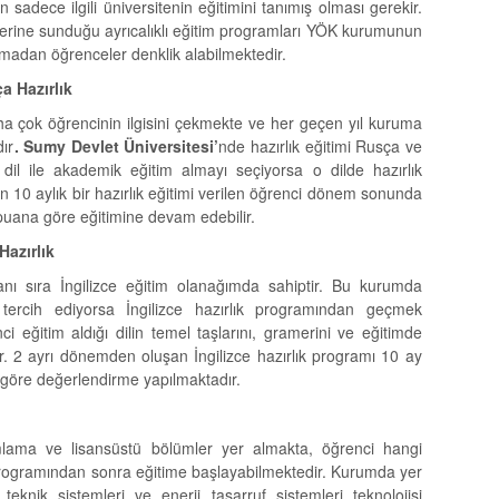
adece ilgili üniversitenin eğitimini tanımış olması gerekir.
lerine sunduğu ayrıcalıklı eğitim programları YÖK kurumunun
madan öğrenceler denklik alabilmektedir.
a Hazırlık
 çok öğrencinin ilgisini çekmekte ve her geçen yıl kuruma
ır
. Sumy Devlet Üniversitesi’
nde hazırlık eğitimi Rusça ve
 dil ile akademik eğitim almayı seçiyorsa o dilde hazırlık
n 10 aylık bir hazırlık eğitimi verilen öğrenci dönem sonunda
 puana göre eğitimine devam edebilir.
Hazırlık
ı sıra İngilizce eğitim olanağımda sahiptir. Bu kurumda
i tercih ediyorsa İngilizce hazırlık programından geçmek
ci eğitim aldığı dilin temel taşlarını, gramerini ve eğitimde
ir. 2 ayrı dönemden oluşan İngilizce hazırlık programı 10 ay
göre değerlendirme yapılmaktadır.
lama ve lisansüstü bölümler yer almakta, öğrenci hangi
programından sonra eğitime başlayabilmektedir. Kurumda yer
teknik sistemleri ve enerji tasarruf sistemleri teknolojisi