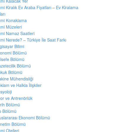
mi Kalacak Yer
mi Kiralık Ev Araba Fiyatları – Ev Kiralama
ları
mi Konaklama
mi Müzeleri
mi Namaz Saatleri
mi Nerede? – Türkiye İle Saat Farkı
lgisayar Bilimi
onomi Bölümü
lsefe Bölümü
zetecilik Bölümü
kuk Bölümü
kine Mühendisliği
klam ve Halkla İlişkiler
syoloji
or ve Antrenörlük
rih Bölümü
p Bölümü
uslararası Ekonomi Bölümü
netim Bölümü
mi Otelleri