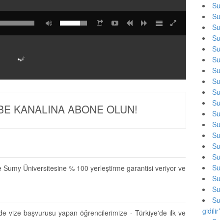
Su
Su
Su
Su
Su
Su
Su
Su
Su
Su
E KANALINA ABONE OLUN!
Su
Su
Su
Su
Su
Su
ze Sumy Üniversitesine % 100 yerleştirme garantisi veriyor ve
Su
Su
Su
gidili
de vize başvurusu yapan öğrencilerimize - Türkiye'de ilk ve