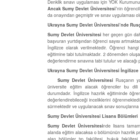
Denklik sınavı uygulaması için YÖK Kurumunun s
Ancak Sumy Devlet Üniversitesi’
nin öğrenci
da onayından geçmiştir ve sınav uygulaması ol
Ukrayna Sumy Devlet Üniversitesi’nde Rusç
Sumy Devlet Üniversitesi
her geçen gün daha
başvuran yurtdışından öğrenci sayısı artmaktad
İngilizce olarak verilmektedir. Öğrenci hangi
eğitimine tabi tutulmaktadır. 2 dönemden oluşa
değerlendirme sınavına tabi tutulur ve alacağı
Ukrayna Sumy Devlet Üniversitesi İngilizce 
Sumy Devlet Üniversitesi
Rusçanın yan
üniversite eğitim alacak öğrenciler bu dil
durumdadır. İngilizce hazırlık eğitiminde öğren
değerlendirebileceği inceliklerini öğrenmekted
sürmektedir ve uygulanacak sınav sonuçlarına 
Sumy Devlet Üniversitesi Lisans Bölümleri
Sumy Devlet Üniversitesi
nde lisans tamam
alanda eğitim alacaksa o bölümünün hazırlık 
alan bölümler tıp fakültesi, hukuk fakültesi, 