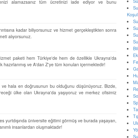
Su
zenizi alamazsanız tüm ücretinizi iade ediyor ve bunu
Su
Koşul
Su
Su
ıntısına kadar biliyorsunuz ve hizmet gerçekleştikten sonra
Su
meti alıyorsunuz.
Su
Bi
Ek
z hizmet paketi hem Türkiye'de hem de özellikle Ukrayna'da
Fe
ek hazırlanmış ve A'dan Z'ye tüm konuları içermektedir!
Ga
Hu
Ma
ktık ve hala en doğrusunun bu olduğunu düşünüyoruz. Bizde,
Re
ireceği ülke olan Ukrayna'da yaşıyoruz ve merkez ofisimiz
So
Sp
Ta
Tı
s yurtdışında üniversite eğitimi görmüş ve burada yaşayan,
Ul
nanımlı insanlardan oluşmaktadır!
Yö
Su