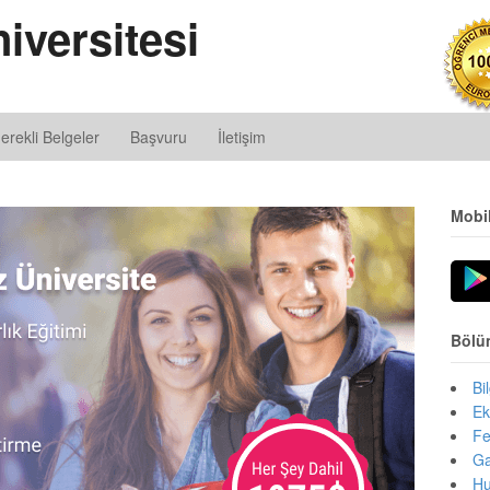
iversitesi
erekli Belgeler
Başvuru
İletişim
Mobi
Bölü
Bi
Ek
Fe
Ga
Hu