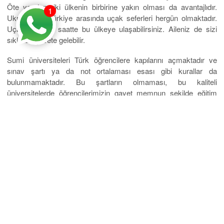
Öte yandan, iki ülkenin birbirine yakın olması da avantajlıdır.
1
Ukrayna ile Türkiye arasında uçak seferleri hergün olmaktadır.
Uçakla birkaç saatte bu ülkeye ulaşabilirsiniz. Aileniz de sizi
sıklıkla ziyarete gelebilir.
Sumi üniversiteleri Türk öğrencilere kapılarını açmaktadır ve
sınav şartı ya da not ortalaması esası gibi kurallar da
bulunmamaktadır. Bu şartların olmaması, bu kaliteli
üniversitelerde öğrencilerimizin gayet memnun şekilde eğitim
almalarına olanak sağlamaktadır. Bu eğitimle sadece ülkemizde
değil, Avrupa ülkelerinde de çalışabilirsiniz. Çünkü üniversiteler
Bologna kriterlerine uygundur. Birçok fakültede, sınav şartı
olmadan, yani ülkemizdeki uygulamadan çok farklı olarak eğitim
alabilirsiniz. Bu eğitim sıradan değil, Avrupa kriterlerinde bir
eğitimdir. Yani seçkin okullardan bahsediyoruz. Hemen Eurostar
Yurtdışı Eğitim Danışmanlığı kurumlarımızdan bilgi alın ve
başvuru şartlarını inceleyin. Kaçırmamanız gereken bir fırsatın
sizlere sunulduğunu unutmayınız. Memnun kalacağınız bir eğitim
sizleri bekliyor. Üstelik
Sumi namaz vakitleri
de uygun ve diğer
yaşam şartları da öyle