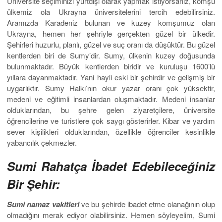
Üniversite seçiminizi yurtdışı olarak yapmak istiyorsanız, komşu
ülkemiz ola Ukrayna üniversitelerini tercih edebilirsiniz.
Aramızda Karadeniz bulunan ve kuzey komşumuz olan
Ukrayna, hemen her şehriyle gerçekten güzel bir ülkedir.
Şehirleri huzurlu, planlı, güzel ve suç oranı da düşüktür. Bu güzel
kentlerden biri de Sumy’dir. Sumy, ülkenin kuzey doğusunda
bulunmaktadır. Büyük kentlerden biridir ve kuruluşu 1600’lü
yıllara dayanmaktadır. Yani hayli eski bir şehirdir ve gelişmiş bir
uygarlıktır. Sumy Halkı’nın okur yazar oranı çok yüksektir,
medeni ve eğitimli insanlardan oluşmaktadır. Medeni insanlar
olduklarından, bu şehre gelen ziyaretçilere, üniversite
öğrencilerine ve turistlere çok saygı gösterirler. Kibar ve yardım
sever kişilikleri olduklarından, özellikle öğrenciler kesinlikle
yabancılık çekmezler.
Sumi Rahatça İbadet Edebileceğiniz
Bir Şehir:
Sumi namaz vakitleri
ve bu şehirde ibadet etme olanağının olup
olmadığını merak ediyor olabilirsiniz. Hemen söyleyelim, Sumi