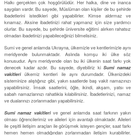
Halkı gerçekten çok hoşgörülüdür. Her halka, dine ve inanca
saygıları vardır. Bu sayede, Müslüman olan kişiler de bu şehirde
ibadetlerini istedikleri gibi yapabilirler. Kimse aldırmaz ve
kınamaz. Aksine ibadetinizi rahat yapmanız için size yardımcı
olurlar. Bu sayede, bu şehirde üniversite eğitimi alırken rahatsız
olmadan ibadetinizi yapabileceğinizi bilmelisiniz.
Sumi ve genel anlamda Ukrayna, ülkemizle ve kentlerimizle aynı
meridyende bulunmaktadır. Aslında komşu iki ülke söz
konusudur. Aynı meridyende olan bu iki ülkenin saat farkı yok
denecek kadar azdır. Bu sayede, diyebiliriz ki
Sumi namaz
vakitleri
ülkemiz kentleri ile aynı durumdadır. Ülkenizdeki
sisteminize alıştığınız gibi, yakın saatlerde baş vakit namazınızı
yapabilirsiniz. İmsak saatlerini, öğle, ikindi, akşam, yatsı ve
sabah namazlarınızı rahatlıkla kılabilirsiniz. İbadetlerinizi, namaz
ve dualarınızı zorlanmadan yapabilirsiniz.
Sumi namaz vakitleri
ve genel anlamda saat farkının yakın
olması öğrencilerimiz ve aileleri için avantajlı olmaktadır. Aileleri
ile çeşitli iletişim araçları ile görüşmek isteyen gençler, saat farkı
hemen hemen olmadığından zorlanmadan iletişim kurabilirler.