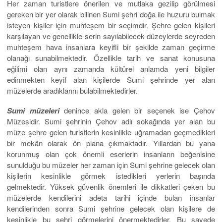
Her zaman turistlere önerilen ve mutlaka gezilip görülmesi
gereken bir yer olarak bilinen Sumi şehri doğa ile huzuru bulmak
isteyen kişiler için muhteşem bir seçimdir. Şehre gelen kişileri
karşılayan ve genellikle serin sayılabilecek düzeylerde seyreden
muhteşem hava insanlara keyifli bir şekilde zaman geçirme
olanağı sunabilmektedir. Özellikle tarih ve sanat konusuna
eğilimi olan aynı zamanda kültürel anlamda yeni bilgiler
edinmekten keyif alan kişilerde Sumi şehrinde yer alan
müzelerde aradıklarını bulabilmektedirler.
Sumi müzeleri
denince akla gelen bir seçenek ise Çehov
Müzesidir. Sumi şehrinin Çehov adlı sokağında yer alan bu
müze şehre gelen turistlerin kesinlikle uğramadan geçmedikleri
bir mekân olarak ön plana çıkmaktadır. Yıllardan bu yana
korunmuş olan çok önemli eserlerin insanların beğenisine
sunulduğu bu müzeler her zaman için Sumi şehrine gelecek olan
kişilerin kesinlikle görmek istedikleri yerlerin başında
gelmektedir. Yüksek güvenlik önemleri ile dikkatleri çeken bu
müzelerde kendilerini adeta tarihi içinde bulan insanlar
kendilerinden sonra Sumi şehrine gelecek olan kişilere de
kesinlikle bu şehri görmelerini önermektedirler. Bu sayede